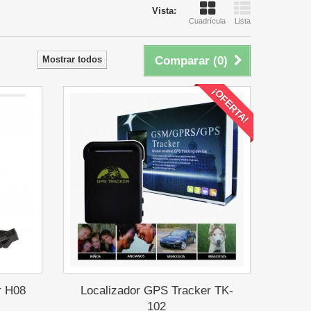
Vista:
Cuadrícula
Lista
Mostrar todos
Comparar (
0
)
¡OFERTA!
r H08
Localizador GPS Tracker TK-
102