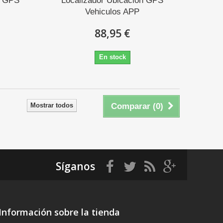
s GPS
Localizador Ubicacion GPS
Vehiculos APP
88,95 €
En stock
Mostrar todos
Comparar (
0
)
Síganos
Información sobre la tienda