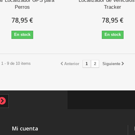
ar Localizador GPS para
Localizador de Vehiculo
Perros
Tracker
78,95 €
78,95 €
En stock
En stock
1 - 9 de 10 items
Anterior
1
2
Siguiente
Mi cuenta