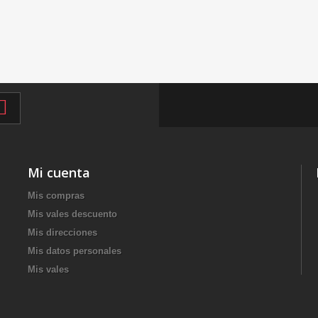
Mi cuenta
Mis compras
Mis vales descuento
Mis direcciones
Mis datos personales
Mis vales