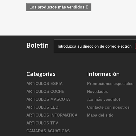
Los productos más vendidos
Boletín
Categorías
Información
ARTICULOS ESPIA
Promociones especiales
ARTICULOS COCHE
Novedades
ARTICULOS MASCOTA
¡Lo más vendido!
ARTICULOS LED
Contacte con nosotros
ARTICULOS INFORMATICA
Mapa del sitio
ARTICULOS TPV
CAMARAS ACUATICAS