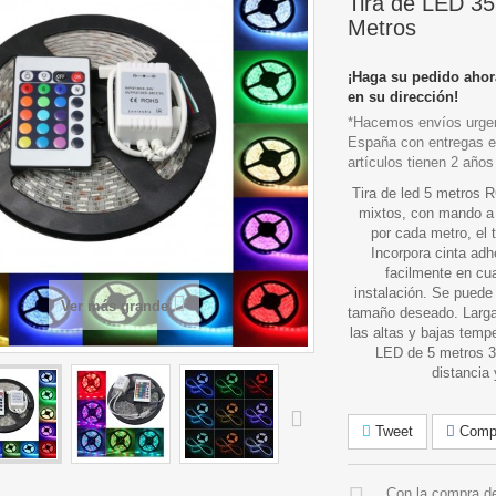
Tira de LED 3
Metros
¡Haga su pedido ahor
en su dirección!
*Hacemos envíos urgen
España con entregas e
artículos tienen 2 años
Tira de led 5 metros 
mixtos, con mando a
por cada metro, el 
Incorpora cinta adh
facilmente en cua
instalación. Se puede 
Ver más grande
tamaño deseado. Larga
las altas y bajas tempe
LED de 5 metros 
distancia 
Tweet
Compa
Con la compra de