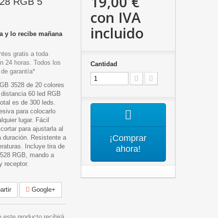
19,00 €
528 RGB 5
con IVA
incluido
a y lo recibe mañana
tes gratis a toda
n 24 horas. Todos los
Cantidad
 de garantía*
RGB 3528 de 20 colores
 distancia 60 led RGB
total es de 300 leds.
esiva para colocarlo
lquier lugar. Fácil
cortar para ajustarla al
¡Comprar
 duración. Resistente a
raturas. Incluye tira de
ahora!
3528 RGB, mando a
y receptor.
rtir
Google+
 este producto recibirá