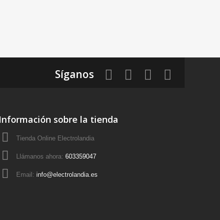
Síganos
Información sobre la tienda
Tienda Online Electrolandia
Llámanos ahora:
603359047
Email:
info@electrolandia.es