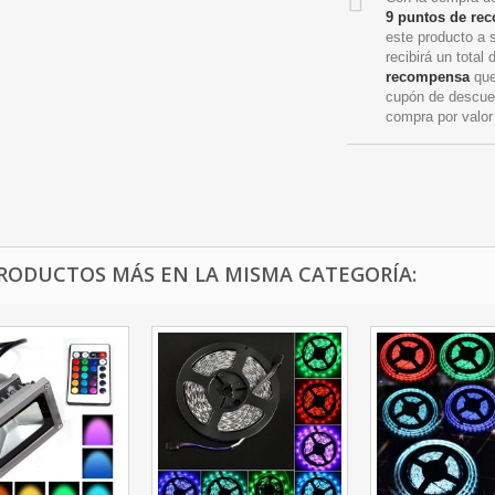
9
puntos de re
este producto a 
recibirá un total
recompensa
que
cupón de descue
compra por valo
PRODUCTOS MÁS EN LA MISMA CATEGORÍA: