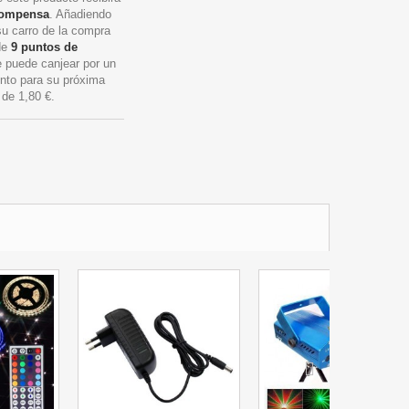
compensa
. Añadiendo
su carro de la compra
 de
9
puntos de
 puede canjear por un
nto para su próxima
r de
1,80 €
.