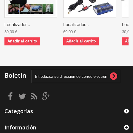
Localizador...
Localizador...
Locali
39,00 €
69,00 €
30,00 
Añadir al carrito
Añadir al carrito
Añad
Boletín
Categorías
Información