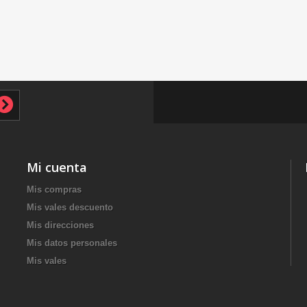
Mi cuenta
Mis compras
Mis vales descuento
Mis direcciones
Mis datos personales
Mis vales