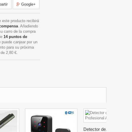
rtir
Google+
 este producto recibirá
ecompensa
. Añadiendo
su carro de la compra
 de
14
puntos de
 puede canjear por un
nto para su próxima
r de
2,80 €
.
Detector de...