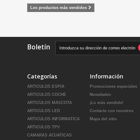
Los productos más vendidos
Boletín
Categorías
Información
ARTICULOS ESPIA
Promociones especiales
ARTICULOS COCHE
Novedades
ARTICULOS MASCOTA
¡Lo más vendido!
ARTICULOS LED
Contacte con nosotros
ARTICULOS INFORMATICA
Mapa del sitio
ARTICULOS TPV
CAMARAS ACUATICAS