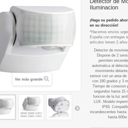
Detector de M
Iluminacion
¡Haga su pedido ahor
en su dirección!
*Hacemos envíos urgen
España con entregas e
artículos tienen 2 años
Detector de movimie
Dispone de 2 senso
permiten encende
automatica al detect
movimiento delante,
sensor con un area de
Ver más grande
con 180 grados y 3 m
Tiempo de conexion 
segundos hasta 15 m
funcion de la luz amb
LUX. Modelo imperm
IP65. Compatib
incandescentes hasta
hasta 600w 