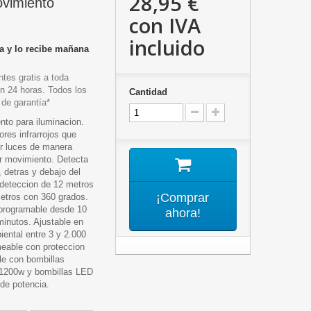
28,95 €
ovimiento
con IVA
incluido
a y lo recibe mañana
tes gratis a toda
n 24 horas. Todos los
Cantidad
 de garantía*
nto para iluminacion.
res infrarrojos que
r luces de manera
ar movimiento. Detecta
 detras y debajo del
 deteccion de 12 metros
¡Comprar
etros con 360 grados.
programable desde 10
ahora!
inutos. Ajustable en
iental entre 3 y 2.000
eable con proteccion
le con bombillas
 1200w y bombillas LED
de potencia.