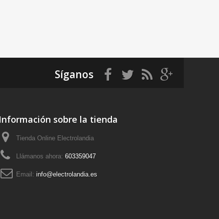
Síganos
Información sobre la tienda
Tienda Online Electrolandia
Llámanos ahora:
603359047
Email:
info@electrolandia.es