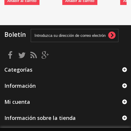
Añadir al carrito
Añadir al carrito
Añad
Boletín
Categorías
Información
Mi cuenta
Información sobre la tienda