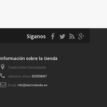
Síganos
Información sobre la tienda
Tienda Online Electrolandia
Llámanos ahora:
603359047
Email:
info@electrolandia.es