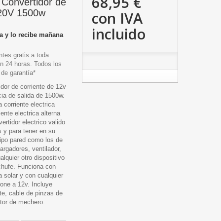
68,95 €
Convertidor de
220V 1500w
con IVA
incluido
a y lo recibe mañana
tes gratis a toda
n 24 horas. Todos los
 de garantía*
dor de corriente de 12v
ia de salida de 1500w.
a corriente electrica
iente electrica alterna
ertidor electrico valido
s y para tener en su
tipo pared como los de
argadores, ventilador,
alquier otro dispositivo
chufe. Funciona con
a solar y con cualquier
ione a 12v. Incluye
nte, cable de pinzas de
ctor de mechero.