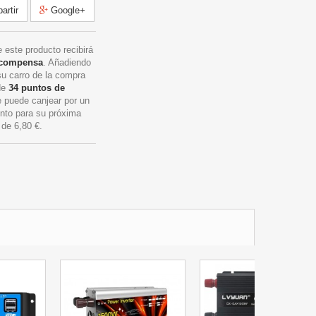
rtir
Google+
 este producto recibirá
ecompensa
. Añadiendo
su carro de la compra
 de
34
puntos de
 puede canjear por un
nto para su próxima
r de
6,80 €
.