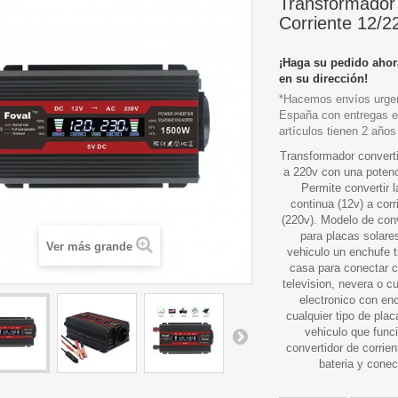
Transformador 
Corriente 12/
¡Haga su pedido ahor
en su dirección!
*Hacemos envíos urgen
España con entregas e
artículos tienen 2 años
Transformador converti
a 220v con una potenc
Permite convertir l
continua (12v) a corr
(220v). Modelo de conv
para placas solare
Ver más grande
vehiculo un enchufe 
casa para conectar c
television, nevera o cu
electronico con en
cualquier tipo de plac
vehiculo que func
convertidor de corrie
bateria y cone