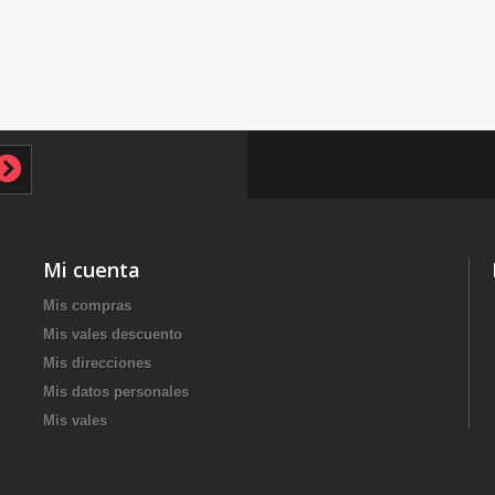
Mi cuenta
Mis compras
Mis vales descuento
Mis direcciones
Mis datos personales
Mis vales