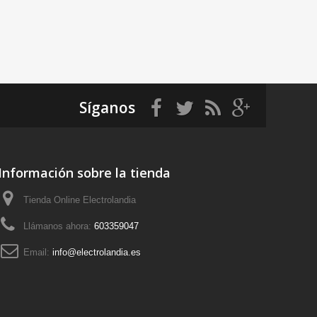
Síganos
Información sobre la tienda
Tienda Online Electrolandia
Llámanos ahora:
603359047
Email:
info@electrolandia.es