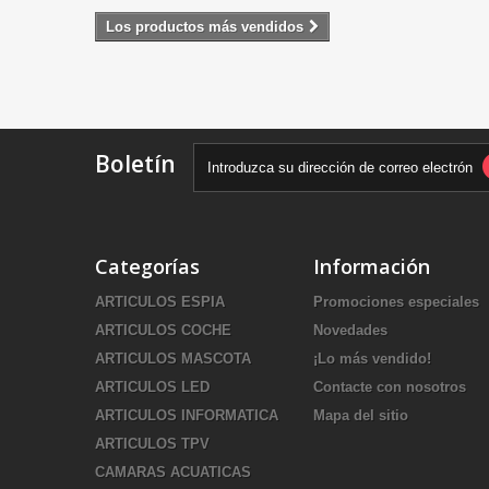
Los productos más vendidos
Boletín
Categorías
Información
ARTICULOS ESPIA
Promociones especiales
ARTICULOS COCHE
Novedades
ARTICULOS MASCOTA
¡Lo más vendido!
ARTICULOS LED
Contacte con nosotros
ARTICULOS INFORMATICA
Mapa del sitio
ARTICULOS TPV
CAMARAS ACUATICAS