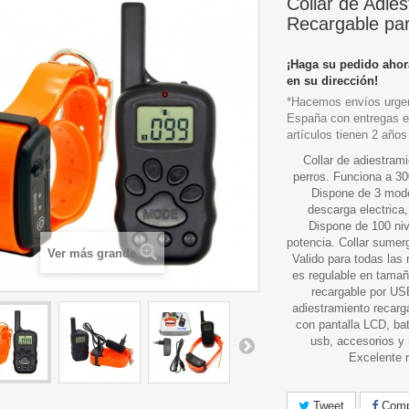
Collar de Adie
Recargable pa
¡Haga su pedido ahor
en su dirección!
*Hacemos envíos urgen
España con entregas e
artículos tienen 2 años
Collar de adiestram
perros. Funciona a 30
Dispone de 3 mod
descarga electrica,
Dispone de 100 niv
potencia. Collar sumerg
Ver más grande
Valido para todas las
es regulable en tamañ
recargable por USB
adiestramiento recarg
con pantalla LCD, bat
usb, accesorios y
Excelente 
Tweet
Compa