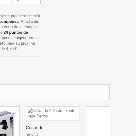
 este producto recibirá
ecompensa
. Añadiendo
su carro de la compra
 de
24
puntos de
 puede canjear por un
nto para su próxima
r de
4,80 €
.
Collar de...
38,95 €