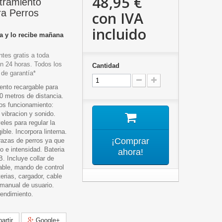
48,95 €
stramiento
ra Perros
con IVA
incluido
a y lo recibe mañana
tes gratis a toda
n 24 horas. Todos los
Cantidad
 de garantía*
iento recargable para
0 metros de distancia.
os funcionamiento:
 vibracion y sonido.
eles para regular la
ible. Incorpora linterna.
¡Comprar
 razas de perros ya que
o e intensidad. Bateria
ahora!
. Incluye collar de
able, mando de control
erias, cargador, cable
 manual de usuario.
rendimiento.
rtir
Google+