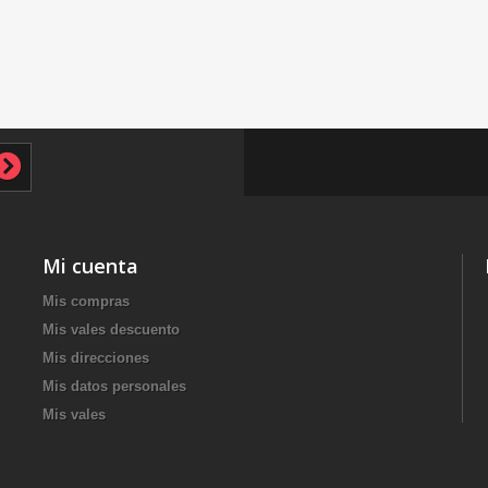
Mi cuenta
Mis compras
Mis vales descuento
Mis direcciones
Mis datos personales
Mis vales