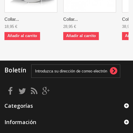
Collar...
Collar...
Collar
18,95 €
28,95 €
38,95 
Añadir al carrito
Añadir al carrito
Añad
Boletín
Categorías
Información