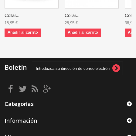
Collar...
Collar...
Collar
18,95 €
28,95 €
38,95 
Añadir al carrito
Añadir al carrito
Añad
Boletín
Categorías
Información