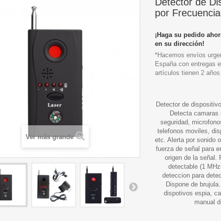
Detector de Di
por Frecuencia
¡Haga su pedido ahor
en su dirección!
*Hacemos envíos urgen
España con entregas e
artículos tienen 2 años
Detector de dispositiv
Detecta camaras 
seguridad, microfono
telefonos moviles, dis
Ver más grande
etc. Alerta por sonido 
fuerza de señal para e
origen de la señal.
detectable (1 MHz
deteccion para dete
Dispone de brujula.
dispotivos espia, ca
manual d