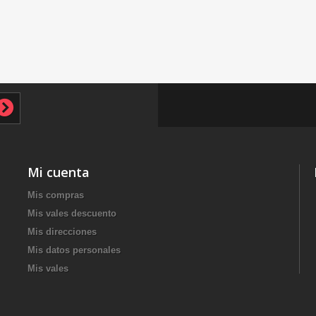
Mi cuenta
Mis compras
Mis vales descuento
Mis direcciones
Mis datos personales
Mis vales