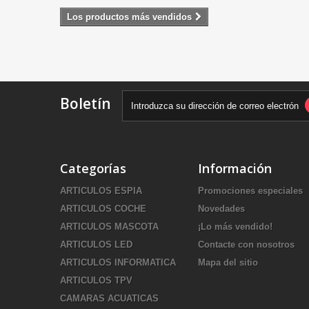
Los productos más vendidos
Boletín
Categorías
Información
ARTICULOS ESPIA
Promociones especiales
ARTICULOS COCHE
Novedades
ARTICULOS MASCOTA
¡Lo más vendido!
ARTICULOS LED
Contacte con nosotros
ARTICULOS INFORMATICA
Mapa del sitio
ARTICULOS TPV
CAMARAS ACUATICAS