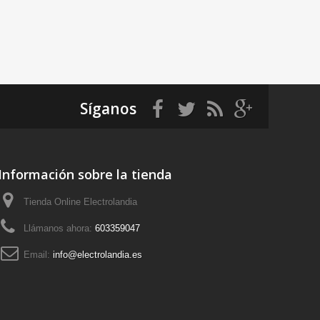
Síganos
Información sobre la tienda
Tienda Online Electrolandia
Llámanos ahora:
603359047
Email:
info@electrolandia.es