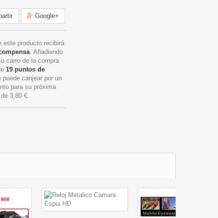
rtir
Google+
 este producto recibirá
ecompensa
. Añadiendo
su carro de la compra
 de
19
puntos de
 puede canjear por un
nto para su próxima
r de
3,80 €
.