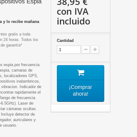
38,95 €
spositivos Espia
con IVA
incluido
a y lo recibe mañana
tes gratis a toda
n 24 horas. Todos los
Cantidad
 de garantía*
os espia por frecuencia.
espia, camaras de
s, localizadores GPS,
positivos inalambricos,
¡Comprar
o vibracion. Indicador de
ncontrar rapidamente el
ahora!
 Rango de frecuencia
-6.5GHz). Laser de
ctar cámaras ocultas.
 Incluye detector de
rgador, auriculares y
e usuario.