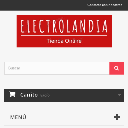
Contacte con nosotros
Carrito
vacío
MENÚ